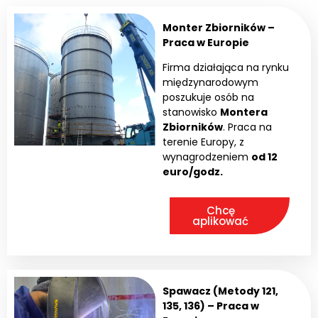
Monter Zbiorników –
Praca w Europie
Firma działająca na rynku
międzynarodowym
poszukuje osób na
stanowisko
Montera
Zbiorników
. Praca na
terenie Europy, z
wynagrodzeniem
od 12
euro/godz.
Chcę
aplikować
Spawacz (Metody 121,
135, 136) – Praca w